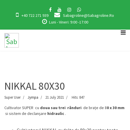
+40 722 271 939
Sabagroline@sabagroline.ro
Luni - Vineri: 9:00 -17:00
NIKKAL 80X30
Super User
Jympa
21 July 2021
Hits: 847
Cultivator SUPER cu
doua sau trei rânduri
de brațe de 8
0 x 30 mm
si sistem de declanșare
hidraulic
.