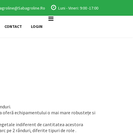
agroline@sabagroline.ro
Luni - Vineri: 9:00 -17:00
CONTACT
LOGIN
nduri.
ca oferă echipamentului o mai mare robustețe si
vegetale indiferent de cantitatea acestora
c pe 2 rânduri, diferite tipuri de role .