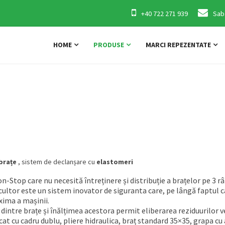
+40 722 271 939
Sab
HOME
PRODUSE
MARCI REPEZENTATE
 brațe
, sistem de declanșare cu
elastomeri
n-Stop care nu necesită întreținere și distribuție a brațelor pe 3 râ
cultor este un sistem inovator de siguranta care, pe lângă faptul 
ima a mașinii.
 dintre brațe și înălțimea acestora permit eliberarea reziduurilor 
at cu cadru dublu, pliere hidraulica, braț standard 35×35, grapa cu ar