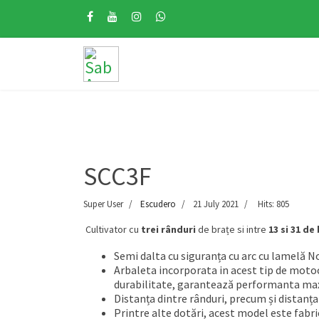
SCC3F
Super User
Escudero
21 July 2021
Hits: 805
Cultivator cu
trei rânduri
de brațe si intre
13 si 31 de
Semi dalta cu siguranța cu arc cu lamelă No
Arbaleta incorporata in acest tip de moto
durabilitate, garantează performanta max
Distanța dintre rânduri, precum și distanța
Printre alte dotări, acest model este fabric